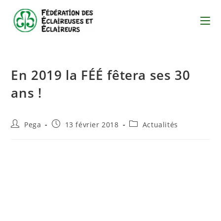
En 2019 la FÉÉ fêtera ses 30
ans !
Pega
13 février 2018
Actualités
Les actions pour aboutir à l’évènement des 30 ans de la FÉÉ
à l’été 2019 sont lancées :
Mises en place des ateliers de préparation auxquels
chaque chef ou cheftaine (actuel ou « ancien ») de la FÉÉ
peut déjà s’inscrire pour réussir notre défit commun :