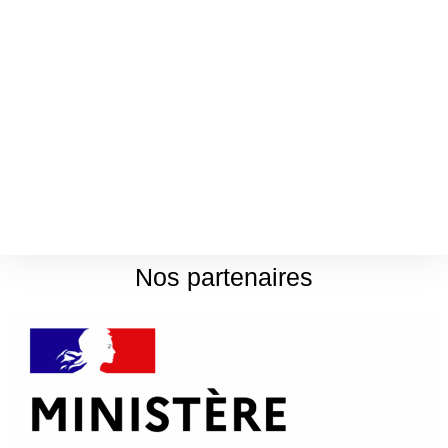
activités 30 ans, logistique, communication, cérémonies,
activités par branche.
Week-ends fédéral prévus pour les équipes de travail
(Pâque et Pentecôte 2018).
L’investissement de chacun sera la clé de la réussite de
notre anniversaire !
Nos partenaires